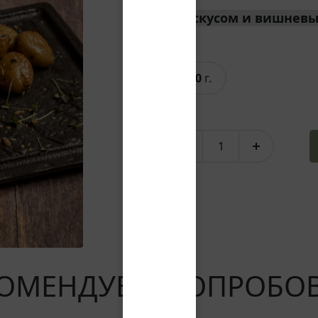
с кускусом и вишнев
410
г.
ОМЕНДУЕМ ПОПРОБО