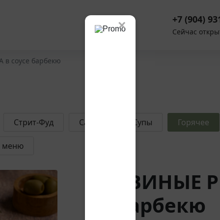
+7 (904) 93
×
Сейчас откры
 в соусе барбекю
Стрит-Фуд
Салаты
Супы
Горячее
е меню
СВИНЫЕ РЕ
барбекю